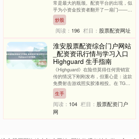
常是最大的瓶颈。配资平台的出现，似
乎为小资金投资者翻开了一扇门——用
小数保证金撬动数倍资金，放大收益。
炒股
干系词，高杠杆背后也潜伏....
阅读：
196
栏目：
股票配资网址
淮安股票配资综合门户网站
_配资资讯行情与学习入口
Highguard 生手指南
《Highguard》在险些莫得任何营销宣
传的情况下刚刚发布，但重心是：这款
免费射击游戏照实胶漆相投。在 TGA
受奖庆典惊艳亮相并履历了几周的千里
生手
寂后，这款交....
阅读：
104
栏目：
股票配资门户
网