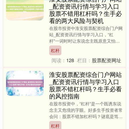
_配资资讯行情与学习入口
股票不错用杠杆吗？生手必
看的两大风险与契机
在股市投资中淮安股票配资综合门户网
站_配资资讯行情与学习入口，“杠
杆”一词时时让东说念主既原意又怕
惧。粗陋来说，股票杠杆便是借钱炒股
杠杆
——用一丝自有资金撬动更大边....
阅读：
128
栏目：
股票配资网址
淮安股票配资综合门户网站
_配资资讯行情与学习入口
股票不错杠杆吗？生手必看
的风控指南
在股市投资中，“杠杆”是一个既诱东说
念主又危境的字眼。好多生手投资者常
会问：股票不错加杠杆吗？谜底是笃定
的，但前提是你必须充分了解其运作机
杠杆
制和潜在风险。本文将为....