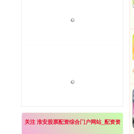
关注 淮安股票配资综合门户网站_配资资