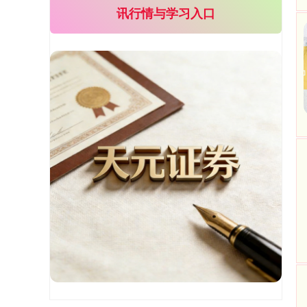
讯行情与学习入口