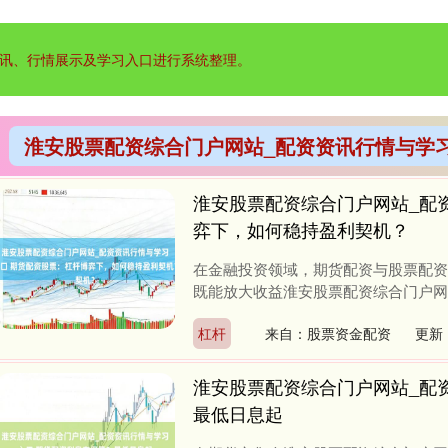
讯、行情展示及学习入口进行系统整理。
淮安股票配资综合门户网站_配资资讯行情与学习
淮安股票配资综合门户网站_配
弈下，如何稳持盈利契机？
在金融投资领域，期货配资与股票配资
既能放大收益淮安股票配资综合门户网站
杠杆
来自：股票资金配资
更新：
淮安股票配资综合门户网站_配
最低日息起