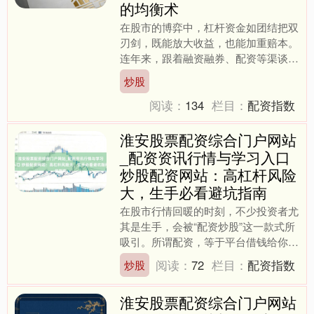
的均衡术
在股市的博弈中，杠杆资金如团结把双
刃剑，既能放大收益，也能加重赔本。
连年来，跟着融资融券、配资等渠谈的
普及，越来越多的投资者初始尝试借助
炒股
杠杆参与股市来回。关连词....
阅读：
134
栏目：
配资指数
淮安股票配资综合门户网站
_配资资讯行情与学习入口
炒股配资网站：高杠杆风险
大，生手必看避坑指南
在股市行情回暖的时刻，不少投资者尤
其是生手，会被“配资炒股”这一款式所
吸引。所谓配资，等于平台借钱给你炒
股，你只需支付小数保证金，就能撬动
阅读：
72
栏目：
配资指数
炒股
数倍以致十数倍的资金。....
淮安股票配资综合门户网站