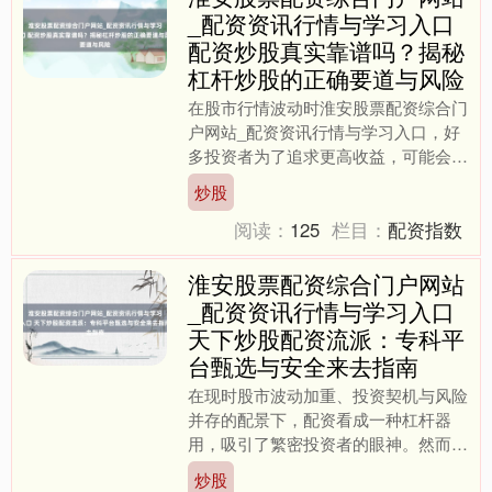
_配资资讯行情与学习入口
配资炒股真实靠谱吗？揭秘
杠杆炒股的正确要道与风险
在股市行情波动时淮安股票配资综合门
户网站_配资资讯行情与学习入口，好
多投资者为了追求更高收益，可能会接
洽通过配资来放大资金限制。然则，配
炒股
资炒股真实靠谱吗？它究竟....
阅读：
125
栏目：
配资指数
淮安股票配资综合门户网站
_配资资讯行情与学习入口
天下炒股配资流派：专科平
台甄选与安全来去指南
在现时股市波动加重、投资契机与风险
并存的配景下，配资看成一种杠杆器
用，吸引了繁密投资者的眼神。然而，
濒临商场上琳琅满意见配资平台，怎样
炒股
甄别专科可靠的机构，并确保....