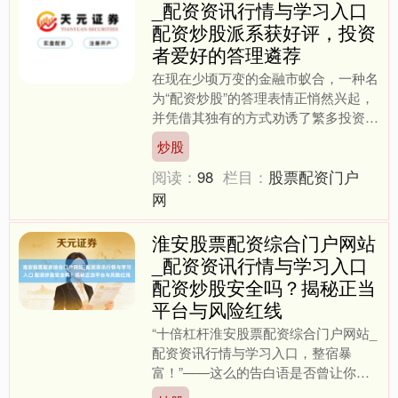
_配资资讯行情与学习入口
配资炒股派系获好评，投资
者爱好的答理遴荐
在现在少顷万变的金融市蚁合，一种名
为“配资炒股”的答理表情正悄然兴起，
并凭借其独有的方式劝诱了繁多投资者
的办法。近期，多家专科的配资派系网
炒股
站得回市集等闲好评，成....
阅读：
98
栏目：
股票配资门户
网
淮安股票配资综合门户网站
_配资资讯行情与学习入口
配资炒股安全吗？揭秘正当
平台与风险红线
“十倍杠杆淮安股票配资综合门户网站_
配资资讯行情与学习入口，整宿暴
富！”——这么的告白语是否曾让你心
动？在股市行情波动时，配资炒股成为