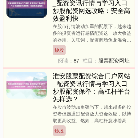
_配资资讯行情与学习入口
炒股配资网选攻略：安全高
效盈利快
在股市行情波动加重的配景下，越来越
多的投资者运行感情配资这一放大收益
的器用。关联词，配资商场鱼龙混合，
选错平台不仅无法终了“盈利快”的方
炒股
针，反而可能靠近资金亏损....
阅读：
87
栏目：
股票配资网址
淮安股票配资综合门户网站
_配资资讯行情与学习入口
炒股配资保举：高杠杆平台
怎样选？
在股市波动加重确当下，越来越多的投
资者但愿通过配资放大资金效应，以博
取更高收益。然则，高杠杆意味着高风
险，怎样从稠密配资平台中挑选出靠
炒股
谱、合规且合适本身需求的机....