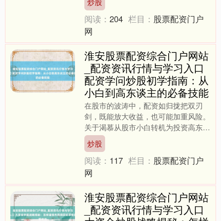
炒股
部分投资者试图放大收益的礼....
阅读：
204
栏目：
股票配资门户
网
淮安股票配资综合门户网站
_配资资讯行情与学习入口
配资学问炒股初学指南：从
小白到高东谈主的必备技能
在股市的波涛中，配资如归拢把双刃
剑，既能放大收益，也可能加重风险。
关于渴慕从股市小白转机为投资高东谈
主的你而言，结实配资的本色并掌抓关
炒股
键技能，是走向熟识投资的必....
阅读：
117
栏目：
股票配资门户
网
淮安股票配资综合门户网站
_配资资讯行情与学习入口