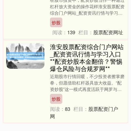
杠杆放大资金的操作花样淮安股票配资
综合门户网站_配资资讯行情与学习入
口，连年来眩惑了不少投资者的眼神。
炒股
关于生手而言，配资意味着....
阅读：
139
栏目：
股票配资网址
淮安股票配资综合门户网站
_配资资讯行情与学习入口
**配资炒股本金翻倍？警惕
爆仓风险与合规罗网**
上证综指
3940.04
+39.68
+1.02%
近期股市行情回暖，不少投资者擦掌磨
拳，但愿借助杠杆器具放大收益。“配
资炒股”这一模式再度活跃于网罗与酬
酢平台淮安股票配资综合门户网站_配
炒股
资资讯行情与学习入口，打....
阅读：
83
栏目：
股票配资门户
网