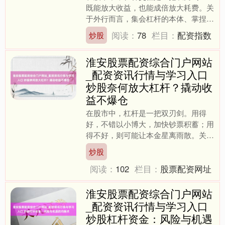
既能放大收益，也能成倍放大耗费。关
于外行而言，集会杠杆的本体、掌捏操
作技能、认清潜在风险，是踏入这一畛
阅读：
78
栏目：
配资指数
炒股
域前的必修课。 ## 什....
淮安股票配资综合门户网站
_配资资讯行情与学习入口
炒股奈何放大杠杆？撬动收
益不爆仓
在股市中，杠杆是一把双刃剑。用得
好，不错以小博大，加快钞票积蓄；用
得不好，则可能让本金星离雨散。关于
有一定警告的投资者来说，合理使用杠
炒股
杆，是在截至风险的前提下放....
阅读：
102
栏目：
股票配资网址
淮安股票配资综合门户网站
_配资资讯行情与学习入口
炒股杠杆资金：风险与机遇