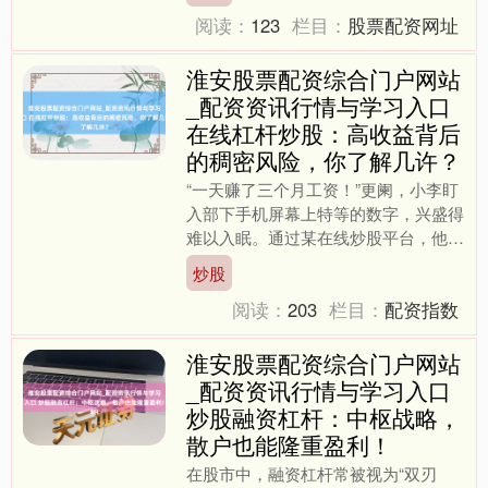
阅读：
123
栏目：
股票配资网址
淮安股票配资综合门户网站
_配资资讯行情与学习入口
在线杠杆炒股：高收益背后
的稠密风险，你了解几许？
“一天赚了三个月工资！”更阑，小李盯
入部下手机屏幕上特等的数字，兴盛得
难以入眠。通过某在线炒股平台，他刚
刚用5倍杠杆完成了一笔往返。屏幕上
炒股
的盈利数字像有魅力般吸....
阅读：
203
栏目：
配资指数
淮安股票配资综合门户网站
_配资资讯行情与学习入口
炒股融资杠杆：中枢战略，
散户也能隆重盈利！
在股市中，融资杠杆常被视为“双刃