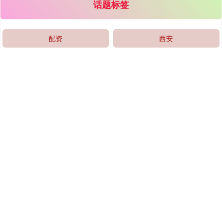
话题标签
沪深300
4694.44
+43.13
+0.93%
配资
西安
奈何
避坑
股票
指南
开户
平台
高杠杆
公司
北证50
1134.24
+11.37
+1.01%
炒股
杠杆
全部话题标签