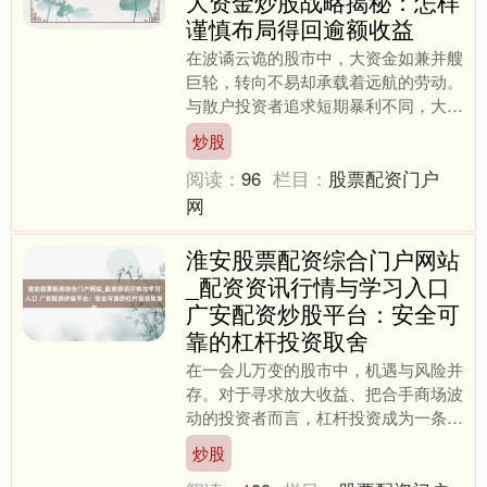
大资金炒股战略揭秘：怎样
谨慎布局得回逾额收益
在波谲云诡的股市中，大资金如兼并艘
巨轮，转向不易却承载着远航的劳动。
与散户投资者追求短期暴利不同，大资
金的中枢诉求在于**谨慎布局**与**握
炒股
续升值**。那么，....
阅读：
96
栏目：
股票配资门户
网
淮安股票配资综合门户网站
_配资资讯行情与学习入口
广安配资炒股平台：安全可
靠的杠杆投资取舍
在一会儿万变的股市中，机遇与风险并
存。对于寻求放大收益、把合手商场波
动的投资者而言，杠杆投资成为一条备
受热心的旅途。干系词，高收益继续伴
炒股
跟着高风险，若何取舍一个....