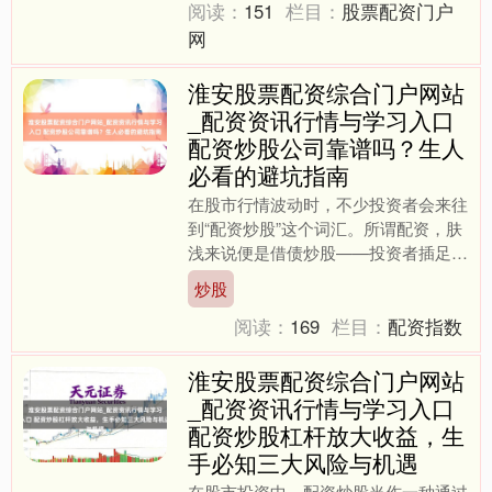
阅读：
151
栏目：
股票配资门户
网
淮安股票配资综合门户网站
_配资资讯行情与学习入口
配资炒股公司靠谱吗？生人
必看的避坑指南
在股市行情波动时，不少投资者会来往
到“配资炒股”这个词汇。所谓配资，肤
浅来说便是借债炒股——投资者插足一
定本金，配资公司按比例提供荒芜资
炒股
金，放大生意限制。这种形....
阅读：
169
栏目：
配资指数
淮安股票配资综合门户网站
_配资资讯行情与学习入口
配资炒股杠杆放大收益，生
手必知三大风险与机遇
在股市投资中，配资炒股当作一种通过