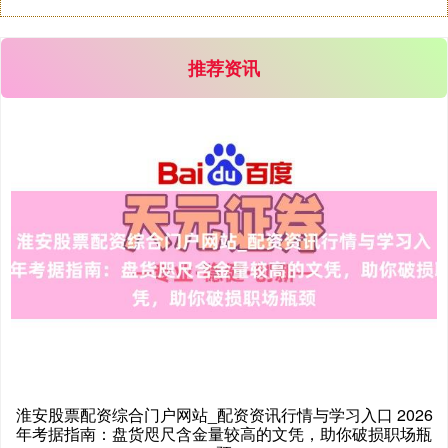
推荐资讯
期指IC0
7814.40
-40.80
-0.52%
上证综指
3947.91
+7.87
+0.20%
淮安股票配资综合门户网站_配资资讯行情与学习入口 2026
年考据指南：盘货咫尺含金量较高的文凭，助你破损职场瓶