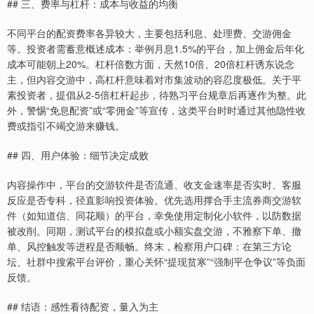
## 三、费率与杠杆：成本与收益的均衡
不同平台的配资费率各异较大，主要包括利息、处理费、交游佣金
等。投资者需蓄意概述成本：举例月息1.5%的平台，加上佣金后年化
成本可能朝上20%。杠杆倍数方面，天然10倍、20倍杠杆诱东说念
主，但内容交游中，高杠杆意味着对市集波动的容忍度极低。关于平
素投资者，提倡从2-5倍杠杆起步，待熟习平台规章后再逐作为整。此
外，警惕“免息配资”或“零佣金”等宣传，这类平台时时通过其他隐性收
费或指引不竭交游来赚钱。
## 四、用户体验：细节决定成败
内容操作中，平台的交游软件是否流通、收支金速率是否实时、客服
反应是否专科，径直影响投资体验。优先选用撑合手主流券商交游软
件（如知道信、同花顺）的平台，幸免使用定制化小软件，以防数据
被改削。同期，测试平台的模拟盘或小额实盘交游，不雅察下单、撤
单、风控触发等进程是否顺畅。终末，检察用户口碑：在第三方论
坛、社群中搜索平台评价，重心关怀“提现贫寒”“强制平仓争议”等负面
反馈。
## 结语：感性看待配资，量入为主