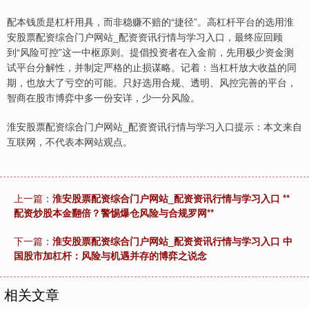
配本钱质是杠杆用具，而非稳赚不赔的“捷径”。高杠杆平台的选用淮
安股票配资综合门户网站_配资资讯行情与学习入口，最终应回顾
到“风险可控”这一中枢原则。提倡投资者在入金前，先用极少资金测
试平台分解性，并制定严格的止损谋略。记着：当杠杆放大收益的同
期，也放大了亏空的可能。只好选用合规、透明、风控完善的平台，
智商在股市博弈中多一份安详，少一分风险。
淮安股票配资综合门户网站_配资资讯行情与学习入口提示：本文来自
互联网，不代表本网站观点。
上一篇：
淮安股票配资综合门户网站_配资资讯行情与学习入口 **
配资炒股本金翻倍？警惕爆仓风险与合规罗网**
下一篇：
淮安股票配资综合门户网站_配资资讯行情与学习入口 中
国股市加杠杆：风险与机遇并存的博弈之说念
相关文章