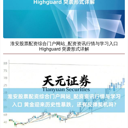
北证50
1122.88
+3.42
+0.30%
淮安股票配资综合门户网站_配资资讯行情与学习入口
Highguard 突袭形式详解
创业板指
3515.56
-19.58
-0.55%
基金指数
7229.80
-1.63
-0.02%