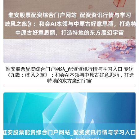
深证成指
14110.12
-34.08
-0.24%
淮安股票配资综合门户网站_配资资讯行情与学习入口 专访
《九畿：岐风之旅》：和会AI本领与中原古好意思丽，打造
沪深300
4651.31
-6.85
-0.15%
特地的东方魔幻宇宙