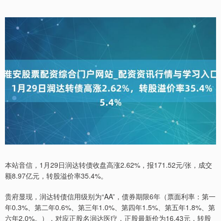
本站音信，1月29日润达转债收盘高涨2.62%，报171.52元/张，成交
额8.97亿元，转股溢价率35.4%。
贵府显现，润达转债信用级别为“AA”，债券期限6年（票面利率：第一
年0.3%、第二年0.6%、第三年1.0%、第四年1.5%、第五年1.8%、第
六年2.0%。），对应正股名润达医疗，正股最新价为16.43元，转股